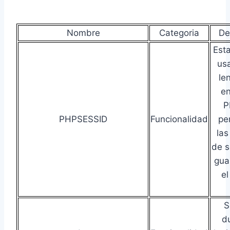
Nombre
Categoria
De
Esta
usa
le
en
P
PHPSESSID
Funcionalidad
pe
las
de s
gua
el
S
du