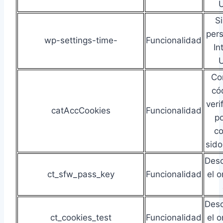
U
S
pers
wp-settings-time-
Funcionalidad
In
U
Co
có
veri
catAccCookies
Funcionalidad
po
co
sido
Des
ct_sfw_pass_key
Funcionalidad
el o
Des
ct_cookies_test
Funcionalidad
el o