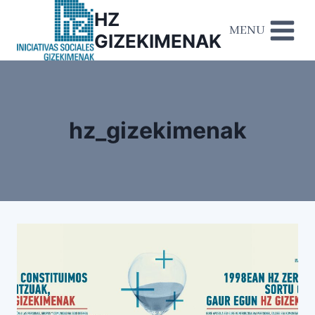
HZ
MENU
GIZEKIMENAK
hz_gizekimenak